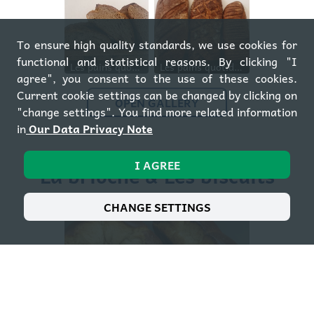
To ensure high quality standards, we use cookies for
functional and statistical reasons. By clicking "I
Les pains quotidiens: Campagne, Graines, Complet
Les pains quotidiens: Campagne, Graines, Complet
agree", you consent to the use of these cookies.
Current cookie settings can be changed by clicking on
OPEN GALLERY
"change settings". You find more related information
in
Our Data Privacy Note
I AGREE
La brioche & Les biscuits
CHANGE SETTINGS